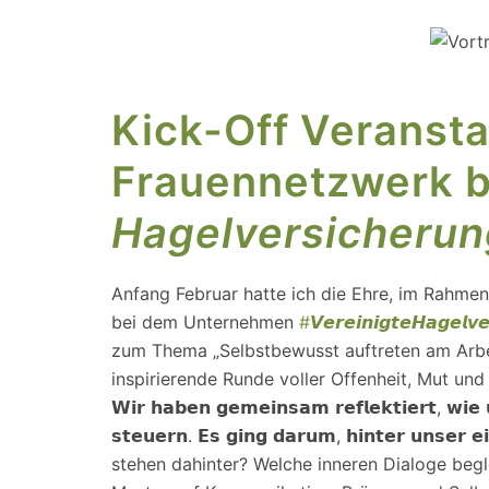
Kick-Off Veranst
Frauennetzwerk b
Hagelversicherun
Anfang Februar hatte ich die Ehre, im Rahmen d
bei dem Unternehmen
#𝙑𝙚𝙧𝙚𝙞𝙣𝙞𝙜𝙩𝙚𝙃𝙖𝙜𝙚𝙡𝙫𝙚
zum Thema „Selbstbewusst auftreten am Arbei
inspirierende Runde voller Offenheit, Mut und
𝗪𝗶𝗿 𝗵𝗮𝗯𝗲𝗻 𝗴𝗲𝗺𝗲𝗶𝗻𝘀𝗮𝗺 𝗿𝗲𝗳𝗹𝗲𝗸𝘁𝗶𝗲𝗿𝘁, 𝘄𝗶
𝘀𝘁𝗲𝘂𝗲𝗿𝗻. 𝗘𝘀 𝗴𝗶𝗻𝗴 𝗱𝗮𝗿𝘂𝗺, 𝗵𝗶𝗻𝘁𝗲𝗿 𝘂𝗻𝘀
stehen dahinter? Welche inneren Dialoge begl