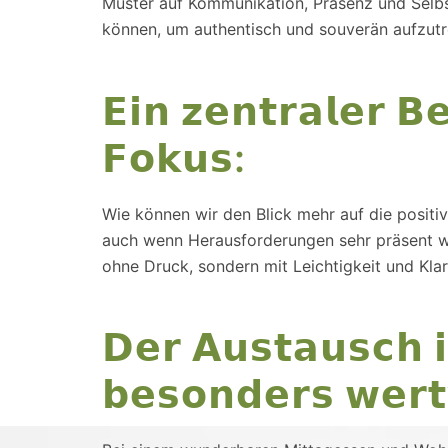
Muster auf Kommunikation, Präsenz und Selbst
können, um authentisch und souverän aufzut
𝗘𝗶𝗻 𝘇𝗲𝗻𝘁𝗿𝗮𝗹𝗲𝗿 𝗕
𝗙𝗼𝗸𝘂𝘀:
Wie können wir den Blick mehr auf die positiv
auch wenn Herausforderungen sehr präsent wir
ohne Druck, sondern mit Leichtigkeit und Klar
𝗗𝗲𝗿 𝗔𝘂𝘀𝘁𝗮𝘂𝘀𝗰𝗵 
𝗯𝗲𝘀𝗼𝗻𝗱𝗲𝗿𝘀 𝘄𝗲𝗿𝘁