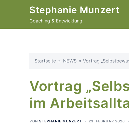
Zum
Stephanie Munzert
Inhalt
springen
Coaching & Entwicklung
Startseite
»
NEWS
»
Vortrag „Selbstbewus
Vortrag „Selb
im Arbeitsallt
VON
STEPHANIE MUNZERT
23. FEBRUAR 2026