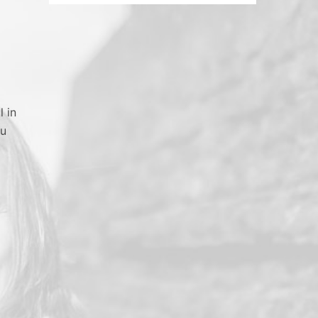
 in
zu