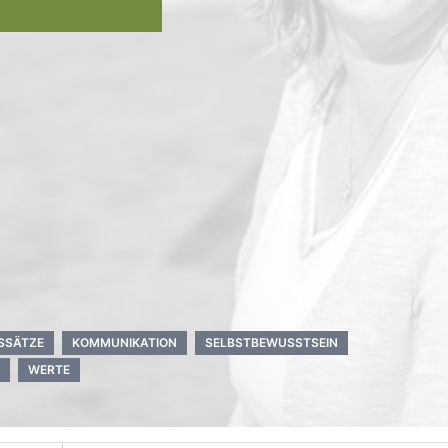
JETZT ANFRAGEN
SSÄTZE
KOMMUNIKATION
SELBSTBEWUSSTSEIN
WERTE