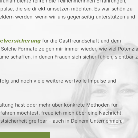
ühlambiente teilten die Teilnehmerinnen Erfahrungen,
pulse, die sie direkt umsetzen möchten. Es war schön zu
ldern werden, wenn wir uns gegenseitig unterstützen und
𝙚𝙡𝙫𝙚𝙧𝙨𝙞𝙘𝙝𝙚𝙧𝙪𝙣𝙜
für die Gastfreundschaft und dem
Solche Formate zeigen mir immer wieder, wie viel Potenzial
me schaffen, in denen Frauen sich sicher fühlen, sichtbar 
olg und noch viele weitere wertvolle Impulse und
taltung hast oder mehr über konkrete Methoden für
fahren möchtest, freue ich mich über eine Nachricht.
tsicherheit greifbar – auch in Deinem Unternehmen.