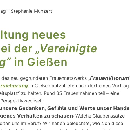
altung neues
ei der
„Vereinigte
g“
in
Gießen
es neu gegründeten Frauennetzwerks „𝙁𝙧𝙖𝙪𝙚𝙣𝙑𝙃𝙤𝙧𝙪𝙢
𝙧𝙨𝙞𝙘𝙝𝙚𝙧𝙪𝙣𝙜
in Gießen aufzutreten und dort einen Vortrag
tsplatz“ zu halten. Rund 35 Frauen nahmen teil – eine
 Perspektivwechsel.
 𝘂𝗻𝘀𝗲𝗿𝗲 𝗚𝗲𝗱𝗮𝗻𝗸𝗲𝗻, 𝗚𝗲𝗳ü𝗵𝗹𝗲 𝘂𝗻𝗱 𝗪𝗲𝗿𝘁𝗲 𝘂𝗻𝘀𝗲𝗿 𝗛𝗮𝗻𝗱𝗲
𝗿 𝗲𝗶𝗴𝗲𝗻𝗲𝘀 𝗩𝗲𝗿𝗵𝗮𝗹𝘁𝗲𝗻 𝘇𝘂 𝘀𝗰𝗵𝗮𝘂𝗲𝗻: Welche Glaubenssätze
eiten uns im Beruf? Wir haben beleuchtet, wie sich diese