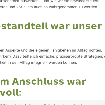
sicherheit auswirken – und wie wir sie bewusst steuern
reten und vor allem auch so wahrgenommen zu werden.
𝘀𝘁𝗮𝗻𝗱𝘁𝗲𝗶𝗹 𝘄𝗮𝗿 𝘂𝗻𝘀𝗲𝗿
en Aspekte und die eigenen Fähigkeiten im Alltag richten,
ken? Dazu teilte ich einfache, praxiserprobte Strategien, 
heit in den Alltag integriert werden können.
𝗺 𝗔𝗻𝘀𝗰𝗵𝗹𝘂𝘀𝘀 𝘄𝗮𝗿
𝗼𝗹𝗹: