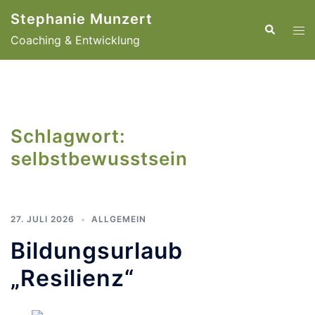
Zum
Stephanie Munzert
Inhalt
Suche
Men
Coaching & Entwicklung
springen
ums
Schlagwort:
selbstbewusstsein
27. JULI 2026
ALLGEMEIN
Bildungsurlaub
„Resilienz“