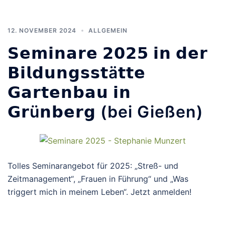
12. NOVEMBER 2024
ALLGEMEIN
𝗦𝗲𝗺𝗶𝗻𝗮𝗿𝗲 𝟮𝟬𝟮𝟱 𝗶𝗻 𝗱𝗲𝗿
𝗕𝗶𝗹𝗱𝘂𝗻𝗴𝘀𝘀𝘁ä𝘁𝘁𝗲
𝗚𝗮𝗿𝘁𝗲𝗻𝗯𝗮𝘂 𝗶𝗻
𝗚𝗿ü𝗻𝗯𝗲𝗿𝗴 (bei Gießen)
Tolles Seminarangebot für 2025: „Streß- und
Zeitmanagement“, „Frauen in Führung“ und „Was
triggert mich in meinem Leben“. Jetzt anmelden!