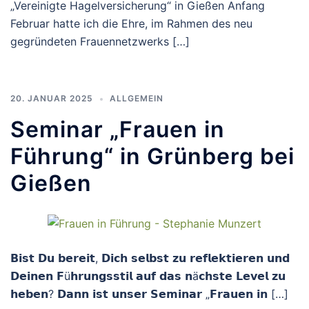
„Vereinigte Hagelversicherung“ in Gießen Anfang
Februar hatte ich die Ehre, im Rahmen des neu
gegründeten Frauennetzwerks […]
20. JANUAR 2025
ALLGEMEIN
Seminar „Frauen in
Führung“ in Grünberg bei
Gießen
𝗕𝗶𝘀𝘁 𝗗𝘂 𝗯𝗲𝗿𝗲𝗶𝘁, 𝗗𝗶𝗰𝗵 𝘀𝗲𝗹𝗯𝘀𝘁 𝘇𝘂 𝗿𝗲𝗳𝗹𝗲𝗸𝘁𝗶𝗲𝗿𝗲𝗻 𝘂𝗻𝗱
𝗗𝗲𝗶𝗻𝗲𝗻 𝗙ü𝗵𝗿𝘂𝗻𝗴𝘀𝘀𝘁𝗶𝗹 𝗮𝘂𝗳 𝗱𝗮𝘀 𝗻ä𝗰𝗵𝘀𝘁𝗲 𝗟𝗲𝘃𝗲𝗹 𝘇𝘂
𝗵𝗲𝗯𝗲𝗻? 𝗗𝗮𝗻𝗻 𝗶𝘀𝘁 𝘂𝗻𝘀𝗲𝗿 𝗦𝗲𝗺𝗶𝗻𝗮𝗿 „𝗙𝗿𝗮𝘂𝗲𝗻 𝗶𝗻 […]