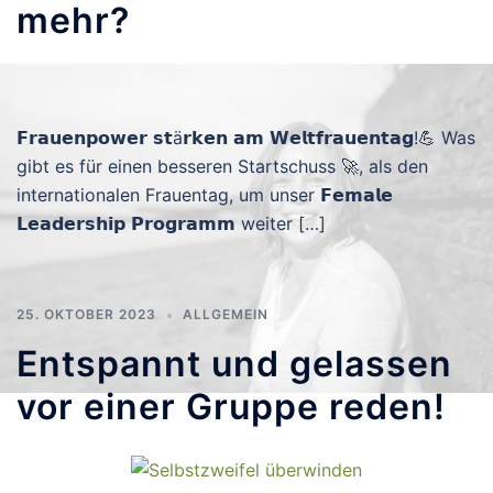
mehr?
𝗙𝗿𝗮𝘂𝗲𝗻𝗽𝗼𝘄𝗲𝗿 𝘀𝘁ä𝗿𝗸𝗲𝗻 𝗮𝗺 𝗪𝗲𝗹𝘁𝗳𝗿𝗮𝘂𝗲𝗻𝘁𝗮𝗴!💪 Was
gibt es für einen besseren Startschuss 🚀, als den
internationalen Frauentag, um unser 𝗙𝗲𝗺𝗮𝗹𝗲
𝗟𝗲𝗮𝗱𝗲𝗿𝘀𝗵𝗶𝗽 𝗣𝗿𝗼𝗴𝗿𝗮𝗺𝗺 weiter […]
25. OKTOBER 2023
ALLGEMEIN
Entspannt und gelassen
vor einer Gruppe reden!