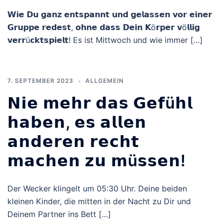
𝗪𝗶𝗲 𝗗𝘂 𝗴𝗮𝗻𝘇 𝗲𝗻𝘁𝘀𝗽𝗮𝗻𝗻𝘁 𝘂𝗻𝗱 𝗴𝗲𝗹𝗮𝘀𝘀𝗲𝗻 𝘃𝗼𝗿 𝗲𝗶𝗻𝗲𝗿
𝗚𝗿𝘂𝗽𝗽𝗲 𝗿𝗲𝗱𝗲𝘀𝘁, 𝗼𝗵𝗻𝗲 𝗱𝗮𝘀𝘀 𝗗𝗲𝗶𝗻 𝗞ö𝗿𝗽𝗲𝗿 𝘃ö𝗹𝗹𝗶𝗴
𝘃𝗲𝗿𝗿ü𝗰𝗸𝘁𝘀𝗽𝗶𝗲𝗹𝘁! Es ist Mittwoch und wie immer […]
7. SEPTEMBER 2023
ALLGEMEIN
𝗡𝗶𝗲 𝗺𝗲𝗵𝗿 𝗱𝗮𝘀 𝗚𝗲𝗳ü𝗵𝗹
𝗵𝗮𝗯𝗲𝗻, 𝗲𝘀 𝗮𝗹𝗹𝗲𝗻
𝗮𝗻𝗱𝗲𝗿𝗲𝗻 𝗿𝗲𝗰𝗵𝘁
𝗺𝗮𝗰𝗵𝗲𝗻 𝘇𝘂 𝗺ü𝘀𝘀𝗲𝗻!
Der Wecker klingelt um 05:30 Uhr. Deine beiden
kleinen Kinder, die mitten in der Nacht zu Dir und
Deinem Partner ins Bett […]