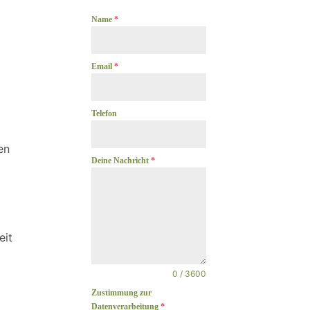
Name
*
Email
*
Telefon
en
Deine Nachricht
*
eit
0 / 3600
Zustimmung zur
Datenverarbeitung
*