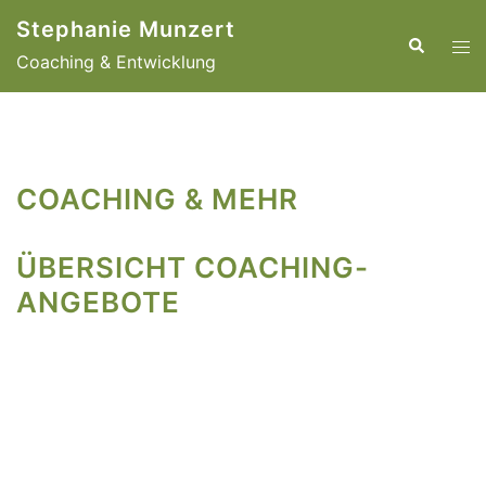
Zum
Stephanie Munzert
Inhalt
Suche
Men
Coaching & Entwicklung
springen
ums
COACHING & MEHR
ÜBERSICHT COACHING-
ANGEBOTE