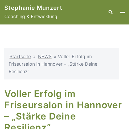
Zum
Stephanie Munzert
Inhalt
Suche
Men
Coaching & Entwicklung
springen
ums
Startseite
»
NEWS
»
Voller Erfolg im
Friseursalon in Hannover – „Stärke Deine
Resilienz“
Voller Erfolg im
Friseursalon in Hannover
– „Stärke Deine
Resilienz“