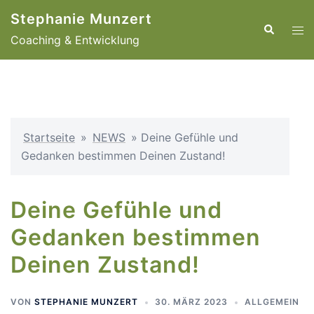
Zum
Stephanie Munzert
Inhalt
Suche
Men
Coaching & Entwicklung
springen
ums
Startseite
»
NEWS
»
Deine Gefühle und
Gedanken bestimmen Deinen Zustand!
Deine Gefühle und
Gedanken bestimmen
Deinen Zustand!
VON
STEPHANIE MUNZERT
30. MÄRZ 2023
ALLGEMEIN