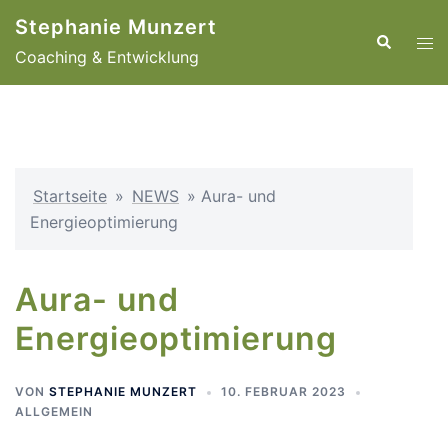
Zum
Stephanie Munzert
Inhalt
Suche
Men
Coaching & Entwicklung
springen
ums
Startseite
»
NEWS
»
Aura- und
Energieoptimierung
Aura- und
Energieoptimierung
VON
STEPHANIE MUNZERT
10. FEBRUAR 2023
ALLGEMEIN