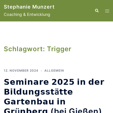
Zum
Stephanie Munzert
Inhalt
Suche
Men
Coaching & Entwicklung
springen
ums
Schlagwort:
Trigger
12. NOVEMBER 2024
ALLGEMEIN
𝗦𝗲𝗺𝗶𝗻𝗮𝗿𝗲 𝟮𝟬𝟮𝟱 𝗶𝗻 𝗱𝗲𝗿
𝗕𝗶𝗹𝗱𝘂𝗻𝗴𝘀𝘀𝘁ä𝘁𝘁𝗲
𝗚𝗮𝗿𝘁𝗲𝗻𝗯𝗮𝘂 𝗶𝗻
𝗚𝗿ü𝗻𝗯𝗲𝗿𝗴 (bei Gießen)