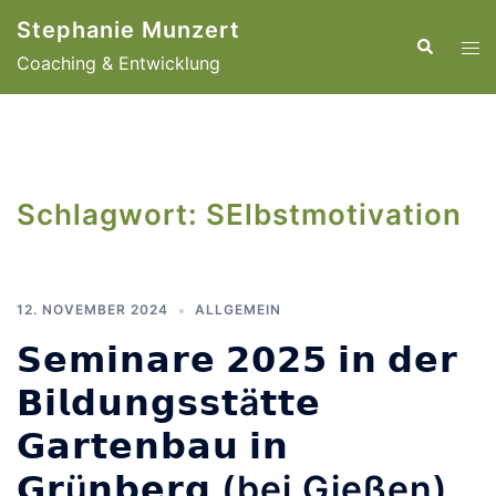
Zum
Stephanie Munzert
Inhalt
Suche
Men
Coaching & Entwicklung
springen
ums
Schlagwort:
SElbstmotivation
12. NOVEMBER 2024
ALLGEMEIN
𝗦𝗲𝗺𝗶𝗻𝗮𝗿𝗲 𝟮𝟬𝟮𝟱 𝗶𝗻 𝗱𝗲𝗿
𝗕𝗶𝗹𝗱𝘂𝗻𝗴𝘀𝘀𝘁ä𝘁𝘁𝗲
𝗚𝗮𝗿𝘁𝗲𝗻𝗯𝗮𝘂 𝗶𝗻
𝗚𝗿ü𝗻𝗯𝗲𝗿𝗴 (bei Gießen)