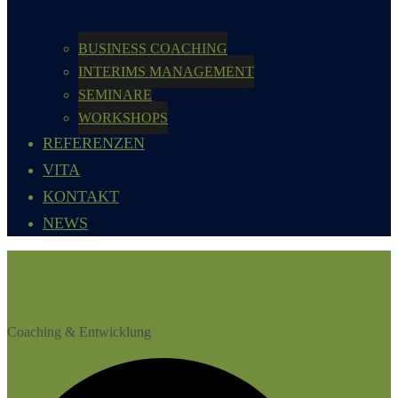
BUSINESS COACHING
INTERIMS MANAGEMENT
SEMINARE
WORKSHOPS
REFERENZEN
VITA
KONTAKT
NEWS
Stephanie Munzert
Coaching & Entwicklung
Suche