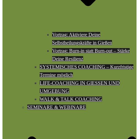
Vortrag: Aktiviere Deine
Selbstheilungskräfte in Gießen
Vortrag: Burn-in statt Burn-out – Stärke
Deine Resilienz
SYSTEMISCHES COACHING – Kurzfristige
Termine möglich
LIFE-COACHING IN GIESSEN UND
UMGEBUNG
WALK & TALK COACHING
SEMINARE & WEBINARE