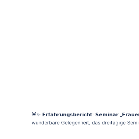
🌟✨ 𝗘𝗿𝗳𝗮𝗵𝗿𝘂𝗻𝗴𝘀𝗯𝗲𝗿𝗶𝗰𝗵𝘁: 𝗦𝗲𝗺𝗶𝗻𝗮𝗿 „
wunderbare Gelegenheit, das dreitägige Semin