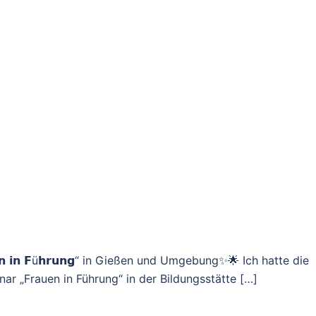
𝗙𝗿𝗮𝘂𝗲𝗻 𝗶𝗻 𝗙ü𝗵𝗿𝘂𝗻𝗴“ in Gießen und Umgebung✨🌟 Ich hatte die
ar „Frauen in Führung“ in der Bildungsstätte […]